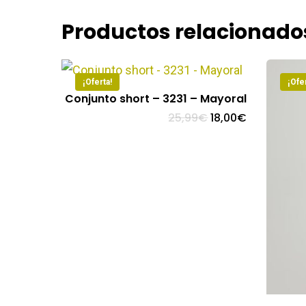
Productos relacionado
¡Oferta!
¡Ofer
Conjunto short – 3231 – Mayoral
El
El
25,99
€
18,00
€
precio
precio
original
actual
era:
es:
25,99€.
18,00€.