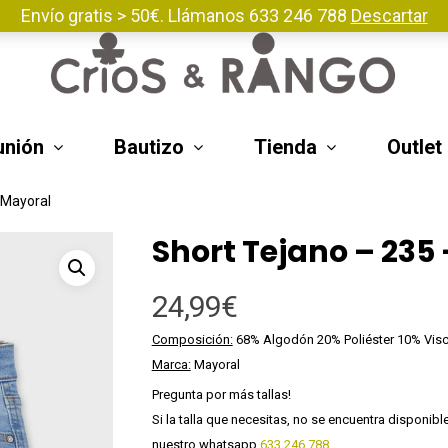
Envío gratis > 50€. Llámanos 633 246 788
Descartar
nión
Bautizo
Tienda
Outlet
 Mayoral
Short Tejano – 235
24,99
€
ar
Composición:
68% Algodón 20% Poliéster 10% Vis
Marca:
Mayoral
Pregunta por más tallas!
Si la talla que necesitas, no se encuentra disponib
nuestro whatsapp
633 246 788
.