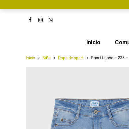
Inicio
Comu
Inicio
Niña
Ropa de sport
Short tejano – 235 –
Pulse enter para buscar o ESC para cerr