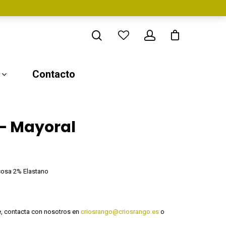
Contacto
 – Mayoral
cosa 2% Elastano
le, contacta con nosotros en
criosrango@criosrango.es
o