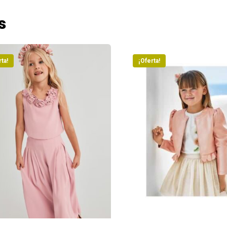
s
ta!
¡Oferta!