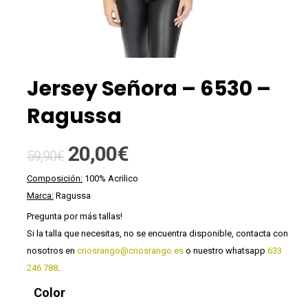
Jersey Señora – 6530 –
Ragussa
El
El
20,00
€
59,90
€
precio
precio
Composición:
100% Acrilico
original
actual
Marca:
Ragussa
era:
es:
Pregunta por más tallas!
59,90€.
20,00€.
Si la talla que necesitas, no se encuentra disponible, contacta con
nosotros en
criosrango@criosrango.es
o nuestro whatsapp
633
246 788
.
Color