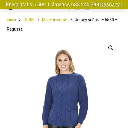
Envío gratis > 50€. Llámanos 633 246 788
Descartar
Menu
Inicio
Outlet
Mujer invierno
Jersey señora – 6530 –
Ragussa
Pulse enter para buscar o ESC para cerrar