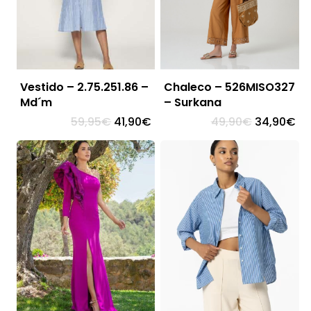
Vestido – 2.75.251.86 –
Chaleco – 526MISO327
Md´m
– Surkana
El
El
El
El
59,95
€
41,90
€
49,90
€
34,90
€
precio
precio
precio
pr
original
actual
original
ac
era:
es:
era:
es:
59,95€.
41,90€.
49,90€.
34