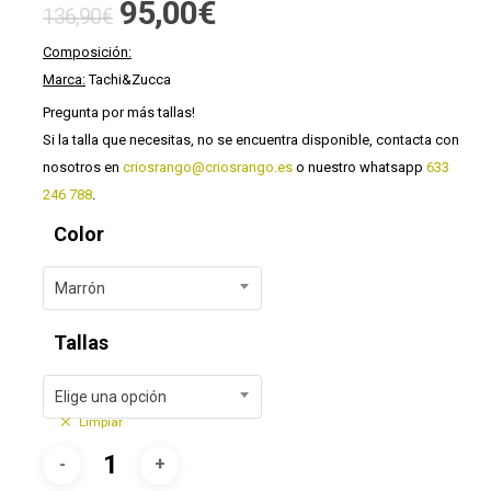
El
El
95,00
€
136,90
€
precio
precio
Composición:
original
actual
Marca:
Tachi&Zucca
era:
es:
Pregunta por más tallas!
136,90€.
95,00€.
Si la talla que necesitas, no se encuentra disponible, contacta con
nosotros en
criosrango@criosrango.es
o nuestro whatsapp
633
246 788
.
Color
Marrón
Tallas
Elige una opción
Limpiar