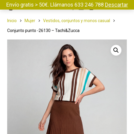
Envío gratis > 50€. Llámanos 633 246 788
Descartar
Menu
Inicio
Mujer
Vestidos, conjuntos y monos casual
Conjunto punto -26130 – Tachi&Zucca
Pulse enter para buscar o ESC para cerrar