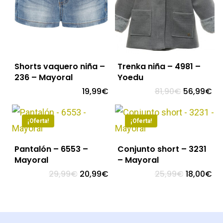
Shorts vaquero niña –
Trenka niña – 4981 –
236 – Mayoral
Yoedu
El
El
19,99
€
81,90
€
56,99
€
precio
pr
original
ac
era:
es:
81,90€.
56
¡Oferta!
¡Oferta!
Pantalón – 6553 –
Conjunto short – 3231
Mayoral
– Mayoral
El
El
El
El
29,99
€
20,99
€
25,99
€
18,00
€
precio
precio
precio
pr
original
actual
original
ac
era:
es:
era:
es:
29,99€.
20,99€.
25,99€.
18