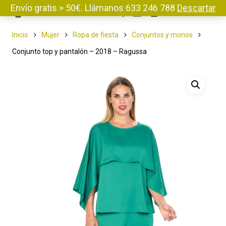
Envío gratis > 50€. Llámanos 633 246 788
Descartar
Menu
Inicio
Mujer
Ropa de fiesta
Conjuntos y monos
Conjunto top y pantalón – 2018 – Ragussa
Pulse enter para buscar o ESC para cerrar