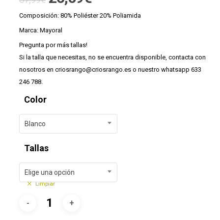
precio
precio
Composición: 80% Poliéster 20% Poliamida
original
actual
Marca: Mayoral
era:
es:
Pregunta por más tallas!
37,99€.
26,59€.
Si la talla que necesitas, no se encuentra disponible, contacta con
nosotros en criosrango@criosrango.es o nuestro whatsapp 633
246 788.
Color
Blanco
Tallas
Elige una opción
Limpiar