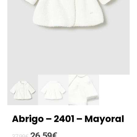
Abrigo – 2401 – Mayoral
El
El
26,59
€
37,99
€